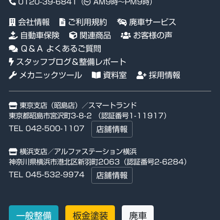
0120-39-6841
（
AM9時～PM9時）
会社情報
ご利用規約
廃車サービス
自動車保険
関連商品
お客様の声
Ｑ＆Ａ よくあるご質問
スタッフブログ＆整備レポート
メカニックツール
資料室
採用情報
東京支店（昭島店）／スマートランド
東京都昭島市宮沢町3-8-2 （認証番号1-11917）
TEL 042-500-1107
店舗情報
横浜支店／アルファステーション横浜
神奈川県横浜市港北区新羽町2063（認証番号2-6284）
TEL 045-532-9974
店舗情報
一般整備
板金塗装
廃車