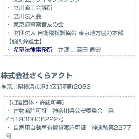
・ 立川商工会議所
・ 立川法人会
・ 東京都警察官友の会
・ 財団法人 自衛隊援護協会 東京地方協力本部
【顧問弁護士】
・
希望法律事務所
弁護士 澤田 直宏
株式会社さくらアクト
神奈川県横浜市港北区新羽町2063
【加盟団体・許認可等】
・ 古物商許可証 神奈川県公安委員会 第
451930006222号
・ 自家用自動車有償貸渡許可証 神運輸第2277
号