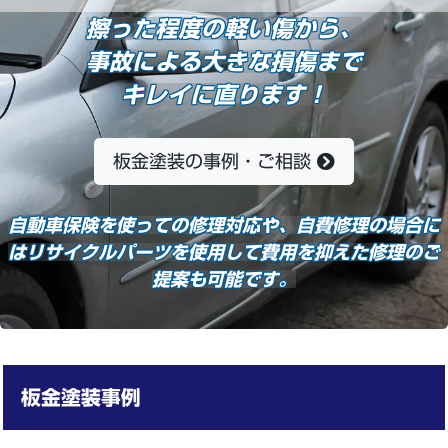
擦った程度の軽い傷から、
事故による大きな損傷まで
キレイに直ります！
板金塗装の事例・ご相談
自動車保険を使っての修理対応や、自費修理の場合に
はリサイクルパーツを使用して費用を抑えた修理のご
提案も可能です。
板金塗装
事例