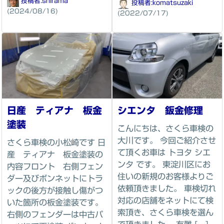
投稿者:
shirama
投稿者:
komatsuzaki
(2024/08/16)
(2022/07/17)
日産 ティアナ 板金
シエンタ 鈑金修理
塗装
こんにちは、さくら車検の
大川です。 今回ご紹介させ
さくら車検の小松崎です 日
て頂くお車は トヨタ シエ
産 ティアナ 板金塗装の
ンタ です。 東淀川区にお
内容フロント 右側フェン
住いの新規のお客様よりご
ダー及びボンネットにトラ
依頼頂きました。 車検切れ
ックの後方が接触し傷がつ
対応の店舗をネットにて検
いた箇所の板金塗装です。
索頂き、さくら車検を選ん
右側のフェンダーは中古パ