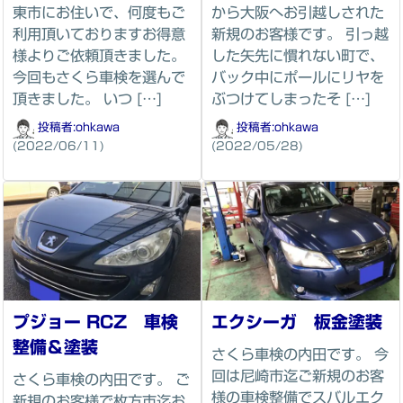
東市にお住いで、何度もご
から大阪へお引越しされた
利用頂いておりますお得意
新規のお客様です。 引っ越
様よりご依頼頂きました。
した矢先に慣れない町で、
今回もさくら車検を選んで
バック中にポールにリヤを
頂きました。 いつ […]
ぶつけてしまったそ […]
投稿者:
ohkawa
投稿者:
ohkawa
(2022/06/11)
(2022/05/28)
プジョー RCZ 車検
エクシーガ 板金塗装
整備＆塗装
さくら車検の内田です。 今
回は尼崎市迄ご新規のお客
さくら車検の内田です。 ご
様の車検整備でスバルエク
新規のお客様で枚方市迄お