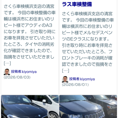
ラス車検整備
さくら車検横浜支店の清宮
です。 今回の車検整備の車
さくら車検横浜支店の清宮
輛は横浜市にお住まいのリ
です。 今回の車検整備の車
ピート様でアウディのA3
輛は横浜市にお住まいのリ
になります。 引き取り時に
ピート様でメルセデスベン
お車を拝見させていただい
ツのEクラスになります。
たところ、タイヤの消耗劣
引き取り時にお車を拝見さ
化が確認できましたので、
せていただいたところ、フ
指摘をさせていただきまし
ロントブレーキの消耗が確
[…]
認できましたので指摘をさ
[…]
投稿者:
kiyomiya
(2026/08/03)
投稿者:
kiyomiya
(2026/08/01)