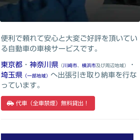
便利で頼れて安心と大変ご好評を頂いてい
る自動車の車検サービスです。
東京都
・
神奈川県
・
（
川崎市
、
横浜市
及び周辺地域）
埼玉県
へ出張引き取り納車を行な
（一部地域）
っています。
代車（全車禁煙）無料貸出！