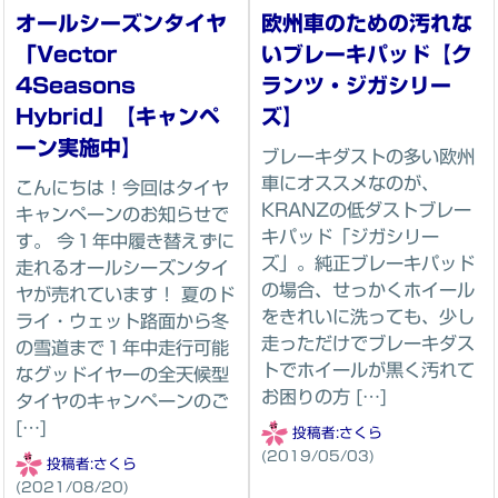
オールシーズンタイヤ
欧州車のための汚れな
「Vector
いブレーキパッド【ク
4Seasons
ランツ・ジガシリー
Hybrid」【キャンペ
ズ】
ーン実施中】
ブレーキダストの多い欧州
車にオススメなのが、
こんにちは！今回はタイヤ
KRANZの低ダストブレー
キャンペーンのお知らせで
キパッド「ジガシリー
す。 今１年中履き替えずに
ズ」。純正ブレーキパッド
走れるオールシーズンタイ
の場合、せっかくホイール
ヤが売れています！ 夏のド
をきれいに洗っても、少し
ライ・ウェット路面から冬
走っただけでブレーキダス
の雪道まで１年中走行可能
トでホイールが黒く汚れて
なグッドイヤーの全天候型
お困りの方 […]
タイヤのキャンペーンのご
[…]
投稿者:
さくら
(2019/05/03)
投稿者:
さくら
(2021/08/20)