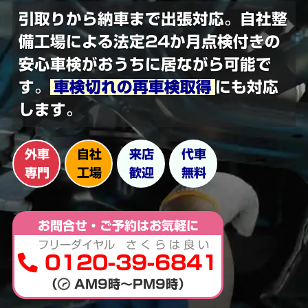
引取りから納車まで出張対応。
自社整
備工場による法定24か月点検付きの
安心車検
がおうちに居ながら可能で
す。
車検切れの再車検取得
にも対応
します。
外車
自社
来店
代車
専門
工場
歓迎
無料
お問合せ・ご予約はお気軽に
フリーダイヤル さ く ら は 良 い
0120-39-6841
（
AM9時～PM9時）