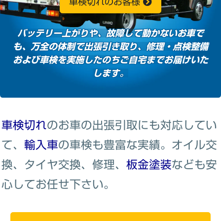
車検切れのお客様
バッテリー上がりや、故障して動かないお車で
も、万全の体制で出張引き取り、修理・点検整備
および車検を実施したのちご自宅までお届けいた
します。
車検切れ
のお車の出張引取にも対応してい
て、
輸入車
の車検も豊富な実績。オイル交
換、タイヤ交換、修理、
板金塗装
なども安
心してお任せ下さい。