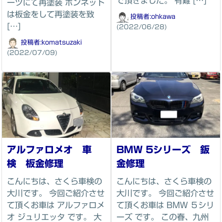
で頂きました。 有難 […]
ーツにて再塗装 ボンネット
は板金をして再塗装を致
投稿者:
ohkawa
[…]
(2022/06/28)
投稿者:
komatsuzaki
(2022/07/09)
アルファロメオ 車
BMW 5シリーズ 鈑
検 板金修理
金修理
こんにちは、さくら車検の
こんにちは、さくら車検の
大川です。 今回ご紹介させ
大川です。 今回ご紹介させ
て頂くお車は アルファロメ
て頂くお車は BMW ５シリ
オ ジュリエッタ です。 大
ーズ です。 この春、九州