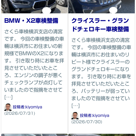
BMW・X2車検整備
クライスラー・グラン
ドチェロキー車検整備
さくら車検横浜支店の清宮
です。 今回の車検整備の車
さくら車検横浜支店の清宮
輛は横浜市にお住まいの新
です。 今回の車検整備の車
規様でBMWのX2になりま
輛は横浜市にお住まいのリ
す。 引き取り時にお車を拝
ピート様でクライスラーの
見させていただいたとこ
グランドチェロキーになり
ろ、エンジンの調子が悪く
ます。 引き取り時にお車を
チェックランプが点灯して
拝見させていただいたとこ
いましたので指摘をさせて
ろ、バッテリーが弱ってい
[…]
ましたので指摘をさせてい
[…]
投稿者:
kiyomiya
(2026/07/31)
投稿者:
kiyomiya
(2026/07/30)