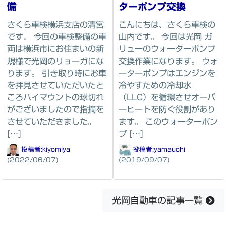
備
ターポンプ交換
さくら車検横浜支店の清宮
こんにちは、さくら車検の
です。 今回の車検整備の車
山内です。 今回は光岡 ガ
両は横浜市にお住まいの新
リューのウォーターポンプ
規様で光岡のリョーガにな
交換作業になります。 ウォ
ります。 引き取り時にお車
ーターポンプはエンジンを
を拝見させていただいたと
冷やすための冷却水
ころハイマウントの球切れ
（LLC）を循環させオーバ
がございましたので指摘を
ーヒートを防ぐ役割があり
させていただきました。
ます。 このウォーターポン
[…]
プ […]
投稿者:
kiyomiya
投稿者:
yamauchi
(2022/06/07)
(2019/09/07)
光岡自動車の記事一覧