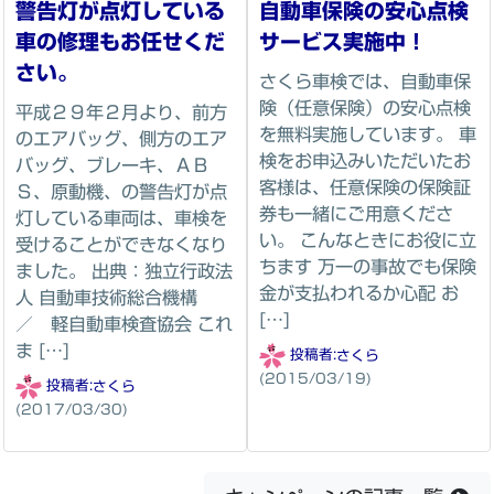
警告灯が点灯している
自動車保険の安心点検
車の修理もお任せくだ
サービス実施中！
さい。
さくら車検では、自動車保
険（任意保険）の安心点検
平成２９年２月より、前方
を無料実施しています。 車
のエアバッグ、側方のエア
検をお申込みいただいたお
バッグ、ブレーキ、ＡＢ
客様は、任意保険の保険証
Ｓ、原動機、の警告灯が点
券も一緒にご用意くださ
灯している車両は、車検を
い。 こんなときにお役に立
受けることができなくなり
ちます 万一の事故でも保険
ました。 出典：独立行政法
金が支払われるか心配 お
人 自動車技術総合機構
[…]
／ 軽自動車検査協会 これ
ま […]
投稿者:
さくら
(2015/03/19)
投稿者:
さくら
(2017/03/30)