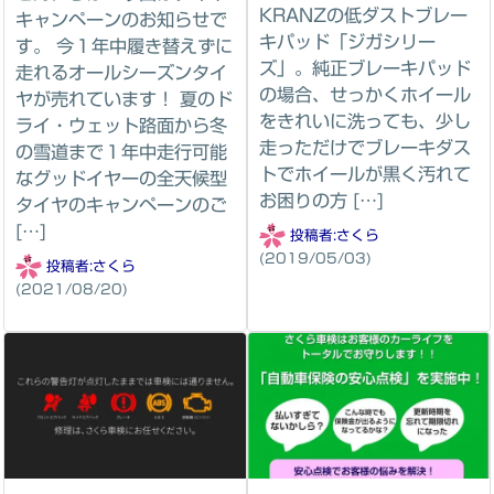
KRANZの低ダストブレー
キャンペーンのお知らせで
キパッド「ジガシリー
す。 今１年中履き替えずに
ズ」。純正ブレーキパッド
走れるオールシーズンタイ
の場合、せっかくホイール
ヤが売れています！ 夏のド
をきれいに洗っても、少し
ライ・ウェット路面から冬
走っただけでブレーキダス
の雪道まで１年中走行可能
トでホイールが黒く汚れて
なグッドイヤーの全天候型
お困りの方 […]
タイヤのキャンペーンのご
[…]
投稿者:
さくら
(2019/05/03)
投稿者:
さくら
(2021/08/20)