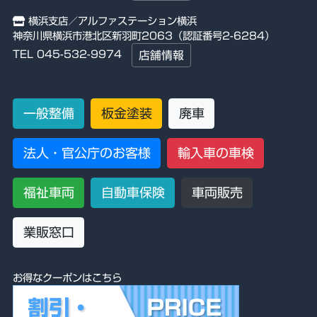
横浜支店／アルファステーション横浜
神奈川県横浜市港北区新羽町2063（認証番号2-6284）
TEL 045-532-9974
店舗情報
一般整備
板金塗装
廃車
法人・官公庁のお客様
輸入車の車検
福祉車両
自動車保険
車両販売
業販窓口
お得なクーポンはこちら