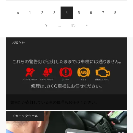
«
1
2
3
4
5
6
7
8
9
…
35
»
お知らせ
警告灯が点灯している車の修理もお任せください。
メカニックツール