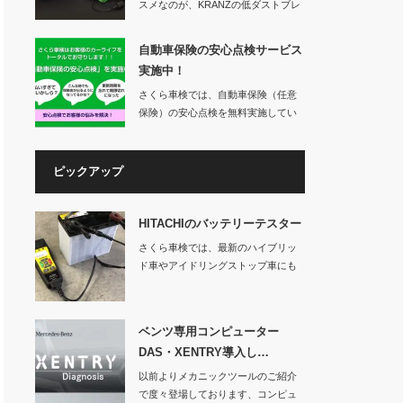
スメなのが、KRANZの低ダストブレ
ーキパッド「…
自動車保険の安心点検サービス
実施中！
さくら車検では、自動車保険（任意
保険）の安心点検を無料実施してい
ます。車検を…
ピックアップ
HITACHIのバッテリーテスター
さくら車検では、最新のハイブリッ
ド車やアイドリングストップ車にも
対応する日立製の…
ベンツ専用コンピューター
DAS・XENTRY導入し…
以前よりメカニックツールのご紹介
で度々登場しております、コンピュ