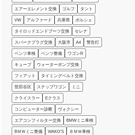
エアーエレメント交換
ゴルフ
タント
VW
アルファード
兵庫県
ポルシェ
タイロッドエンドブーツ交換
セレナ
スパークプラグ交換
大阪市
A4
警告灯
ベンツ車検
ベンツ整備
ワゴンR
キューブ
ウォーターポンプ交換
フィアット
タイミングベルト交換
世田谷区
ステップワゴン
ミニ
クライスラー
Eクラス
コンピューター診断
ヴォクシー
エアコンフィルター交換
BMWミニ車検
BＭＷミニ整備
WAKO'S
ＢＭＷ車検