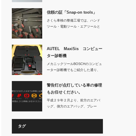
ーター診断機です…
信頼の証「Snap-on tools」
さくら車検の整備工場では、ハンド
ツール・電動ツール・エアツールと
様々なS…
AUTEL MaxiSis コンピュー
ター診断機
メカニックツールBOSCHのコンピュ
ーター診断機でもご紹介した通り、
日々お車の性…
警告灯が点灯している車の修理
もお任せください。
平成２９年２月より、前方のエアバ
ッグ、側方のエアバッグ、ブレー
キ、ＡＢＳ、原動機…
タグ