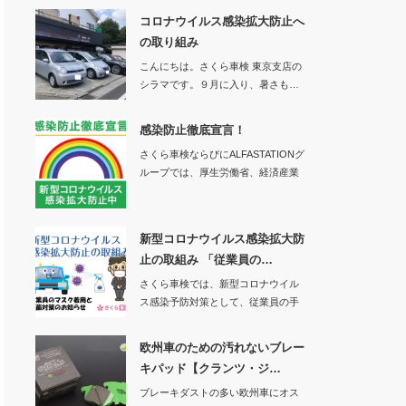
コロナウイルス感染拡大防止へ
の取り組み
こんにちは。さくら車検 東京支店の
シラマです。９月に入り、暑さも…
感染防止徹底宣言！
さくら車検ならびにALFASTATIONグ
ループでは、厚生労働省、経済産業
省、一…
新型コロナウイルス感染拡大防
止の取組み 「従業員の…
さくら車検では、新型コロナウイル
ス感染予防対策として、従業員の手
洗い、消毒、マス…
欧州車のための汚れないブレー
キパッド【クランツ・ジ…
ブレーキダストの多い欧州車にオス