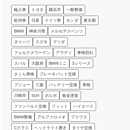
輸入車
トヨタ
横浜市
一般整備
欧州車
日産
ドイツ車
ホンダ
東京都
BMW
神奈川県
メルセデスベンツ
ダイハツ
スズキ
マツダ
フォルクスワーゲン
アウディ
車検切れ
スバル
大阪府
BMWミニ
3シリーズ
さくら車検
ブレーキパッド交換
プジョー
三菱
バッテリー交換
車検
川崎市
SUV
ボルボ
板金塗装
ファンベルト交換
フィット
ハイエース
BMW整備
アルファロメオ
プリウス
Cクラス
ヘッドライト磨き
タイヤ交換