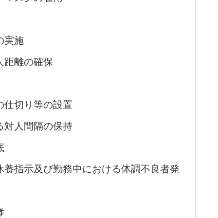
の実施
人距離の確保
の仕切り等の設置
る対人間隔の保持
底
休養指示及び勤務中における体調不良者発
毒