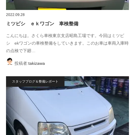
2022.09.28
ミツビシ ｅｋワゴン 車検整備
こんにちは。さくら車検東京支店昭島工場です。今回はミツビ
シ ekワゴンの車検整備をしていきます。このお車は車両入庫時
の点検で下廻…
投稿者:
takizawa
スタッフブログ＆整備レポート