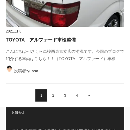
2021.11.8
TOYOTA アルファード車検整備
こんにちは~!!さくら車検西東京支店の湯浅です。今回のブログで
紹介する車両はこちら！！（TOYOTA アルファード）車検…
投稿者:
yuasa
1
2
3
4
»
お知らせ