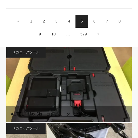
«
1
2
3
4
5
6
7
8
9
10
…
579
»
メカニックツール
AUTEL MaxiSis コンピューター診断機
メカニックツール