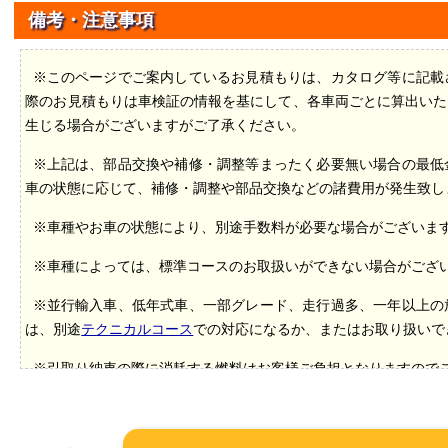
備考・注意事項
※このページでご案内しているお見積もりは、カタログ等に記載
際のお見積もりは車検証の情報を基にして、各車両ごとに算出いた
生じる場合がございますがご了承ください。
※上記は、部品交換や補修・調整等まったく必要無い場合の最低
車の状態に応じて、補修・調整や部品交換などの諸費用が発生致し
※車種やお車の状態により、別途手数料が必要な場合がございま
※車種によっては、標準コースのお取扱いができない場合がござ
※並行輸入車、低年式車、一部グレード、走行過多、一年以上の
は、別途
テクニカルコース
での対応になるか、またはお取り扱いで
※引取り納車の際に消耗する燃料はお客様ご負担となりますので
*1（自賠責保険料）
令和5年4月1日
に改定された保険料です。
車
+1ヶ月契約になります。