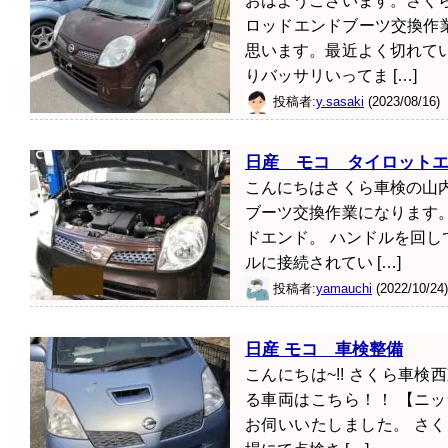
おはようございます。さく
*8（整備保証）
保証期間または走行距離のどちらかが上限に達する
ロッドエンドブーツ交換作
証が適用されます。中古部品は対象外となります。また、一部保
思います。最近よく切れて
い。
りバッサリいってま […]
投稿者:
y.sasaki
(2023/08/16)
日産 モコ タイロット
こんにちはさくら車検の山
ブーツ交換作業になります
ドエンド。 ハンドルを回
ルに接続されてい […]
投稿者:
yamauchi
(2022/10/24)
日産 モコ 車検整備
こんにちは~!! さくら車
る車両はこちら！！ 【ニ
お伺いいたしました。 さ