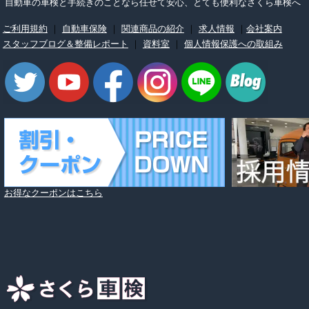
自動車の車検と手続きのことなら任せて安心、とても便利なさくら車検へ
ご利用規約
｜
自動車保険
｜
関連商品の紹介
｜
求人情報
｜
会社案内
スタッフブログ＆整備レポート
｜
資料室
｜
個人情報保護への取組み
お得なクーポンはこちら