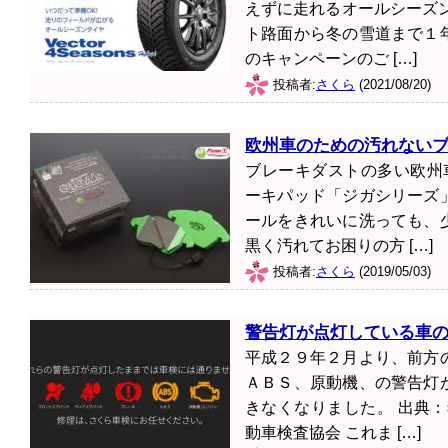
えずに走れるオールシーズ
ト路面から冬の雪道まで１
のキャンペーンのご […]
投稿者:
さくら
(2021/08/20)
欧州車のための汚れない
ブレーキダストの多い欧州
ーキパッド「ジガシリーズ
ールをきれいに洗っても、
黒く汚れてお困りの方 […]
投稿者:
さくら
(2019/05/03)
警告灯が点灯している車
平成２９年２月より、前方
ＡＢＳ、原動機、の警告灯
きなくなりました。 出典
動車検査協会 これま […]