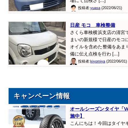
場にて点検さ […]
投稿者:
yuasa
(2022/06/21)
日産 モコ 車検整備
さくら車検横浜支店の清宮
まいの新規様で日産のモコ
オイルを含めた整備をあま
備に伝え点検を行わ […]
投稿者:
kiyomiya
(2022/06/01)
キャンペーン情報
オールシーズンタイヤ「Vect
施中】
こんにちは！今回はタイヤ