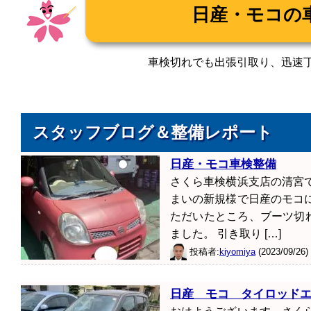
*2（自動車重量税）
エコカー対象車
への該当の有無、並びに初度登
重量税額が異なります。また、エコカー減税による免税・減税対象
る場合がございます。
車検切れでも出張引取り、迅速
*3（出張引取・納車）
車検切れで自走可能な場合、臨時運行許可
積載車を使用する場合には、別途
16,500
～（距離に応じる）
円
*4（コンピューター診断）
コンピューター診断機をお車に接続し
スタッフブログ＆整備レポート
ます。 専用テスターが必要なお車の場合には、別途追加費用が発
していないお車など診断ができない場合がございます。
日産・モコ車検整備
*5（代車貸出サービス）
ご希望のお客様に代車（軽自動車）をご
さくら車検横浜支店の清宮
らかじめお申し付け下さい。ご利用分の燃料を補充して頂くことで
まいの新規様で日産のモコ
ただいたところ、ブーツ切
*6（洗車、車内清掃）
ご返却の前に洗車サービスを致しておりま
ました。 引き取り […]
な場合は事前にお知らせ下さい。また、車内に触れられて困るもの
投稿者:
kiyomiya
(2023/09/26)
（新型コロナウイルス感染拡大防止のため、緊急事態宣言が発令さ
います。洗車は平常通り実施いたします。）
日産 モコ タイロッド
*7（タイヤローテーション）
タイヤ組換え及びタイヤバランス調