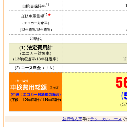
*1
自賠責保険料
*2
★
自動車重量税
（エコカー対象車）
（13年経過/18年経過）
印紙代
(1)
法定費用計
（エコカー対象車）
（13年経過車/18年経過車）
（
2
(2)
コース料金
（
ＪＡ
）
（
57
並行輸入車
等は
テクニカルコース
で