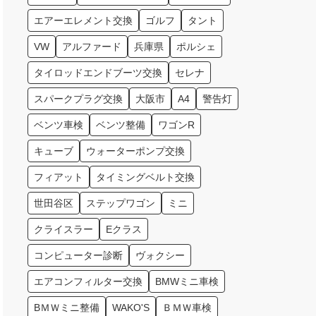
エアーエレメント交換
ゴルフ
タント
VW
アルファード
兵庫県
ポルシェ
タイロッドエンドブーツ交換
セレナ
スパークプラグ交換
大阪市
A4
警告灯
ベンツ車検
ベンツ整備
ワゴンR
キューブ
ウォーターポンプ交換
フィアット
タイミングベルト交換
世田谷区
ステップワゴン
ミニ
クライスラー
Eクラス
コンピューター診断
ヴォクシー
エアコンフィルター交換
BMWミニ車検
BＭＷミニ整備
WAKO'S
ＢＭＷ車検