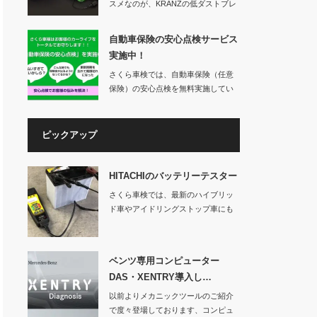
スメなのが、KRANZの低ダストブレ
ーキパッド「…
自動車保険の安心点検サービス
実施中！
さくら車検では、自動車保険（任意
保険）の安心点検を無料実施してい
ます。車検を…
ピックアップ
HITACHIのバッテリーテスター
さくら車検では、最新のハイブリッ
ド車やアイドリングストップ車にも
対応する日立製の…
ベンツ専用コンピューター
DAS・XENTRY導入し…
以前よりメカニックツールのご紹介
で度々登場しております、コンピュ