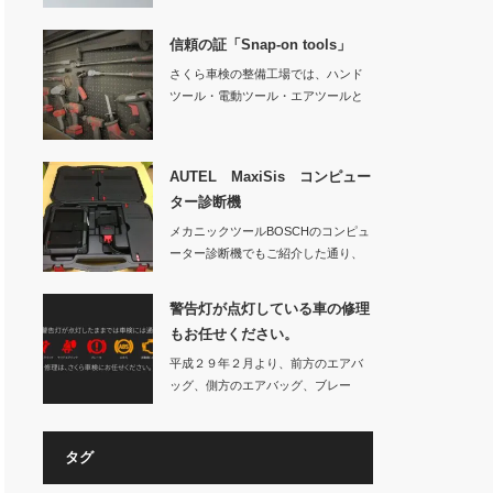
ーター診断機です…
信頼の証「Snap-on tools」
さくら車検の整備工場では、ハンド
ツール・電動ツール・エアツールと
様々なS…
AUTEL MaxiSis コンピュー
ター診断機
メカニックツールBOSCHのコンピュ
ーター診断機でもご紹介した通り、
日々お車の性…
警告灯が点灯している車の修理
もお任せください。
平成２９年２月より、前方のエアバ
ッグ、側方のエアバッグ、ブレー
キ、ＡＢＳ、原動機…
タグ