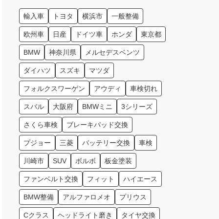
輸入車
トヨタ
横浜市
一般整備
欧州車
日産
ドイツ車
ホンダ
東京都
BMW
神奈川県
メルセデスベンツ
ダイハツ
スズキ
マツダ
フォルクスワーゲン
アウディ
車検切れ
スバル
大阪府
BMWミニ
3シリーズ
さくら車検
ブレーキパッド交換
プジョー
三菱
バッテリー交換
車検
川崎市
SUV
ボルボ
板金塗装
ファンベルト交換
フィット
ハイエース
BMW整備
アルファロメオ
プリウス
Cクラス
ヘッドライト磨き
タイヤ交換