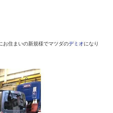
。
にお住まいの新規様でマツダの
デミオ
になり