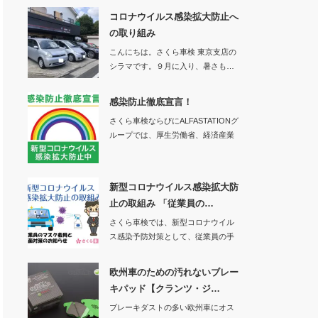
コロナウイルス感染拡大防止へ
の取り組み
こんにちは。さくら車検 東京支店の
シラマです。９月に入り、暑さも…
感染防止徹底宣言！
さくら車検ならびにALFASTATIONグ
ループでは、厚生労働省、経済産業
省、一…
新型コロナウイルス感染拡大防
止の取組み 「従業員の…
さくら車検では、新型コロナウイル
ス感染予防対策として、従業員の手
洗い、消毒、マス…
欧州車のための汚れないブレー
キパッド【クランツ・ジ…
ブレーキダストの多い欧州車にオス