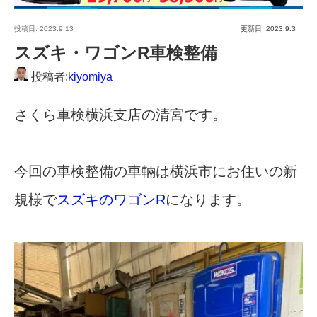
投稿日:
2023.9.13
更新日: 2023.9.3
スズキ・ワゴンR車検整備
投稿者:
kiyomiya
さくら車検横浜支店の清宮です。
今回の車検整備の車輛は横浜市にお住いの新
規様で
スズキのワゴンR
になります。