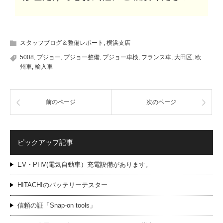
スタッフブログ＆整備レポート
,
横浜支店
5008
,
プジョー
,
プジョー整備
,
プジョー車検
,
フランス車
,
大田区
,
欧
州車
,
輸入車
前のページ
次のページ
ピックアップ記事
EV・PHV(電気自動車）充電設備があります。
HITACHIのバッテリーテスター
信頼の証「Snap-on tools」