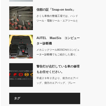
ーター診断機です…
信頼の証「Snap-on tools」
さくら車検の整備工場では、ハンド
ツール・電動ツール・エアツールと
様々なS…
AUTEL MaxiSis コンピュー
ター診断機
メカニックツールBOSCHのコンピュ
ーター診断機でもご紹介した通り、
日々お車の性…
警告灯が点灯している車の修理
もお任せください。
平成２９年２月より、前方のエアバ
ッグ、側方のエアバッグ、ブレー
キ、ＡＢＳ、原動機…
タグ