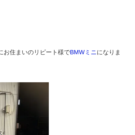
。
にお住まいのリピート様で
BMWミニ
になりま