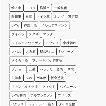
輸入車
トヨタ
横浜市
一般整備
欧州車
日産
ドイツ車
ホンダ
東京都
BMW
神奈川県
メルセデスベンツ
ダイハツ
スズキ
マツダ
フォルクスワーゲン
アウディ
車検切れ
スバル
大阪府
BMWミニ
3シリーズ
さくら車検
ブレーキパッド交換
プジョー
三菱
バッテリー交換
車検
川崎市
SUV
ボルボ
板金塗装
ファンベルト交換
フィット
ハイエース
BMW整備
アルファロメオ
プリウス
Cクラス
ヘッドライト磨き
タイヤ交換