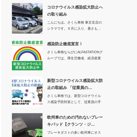
コロナウイルス感染拡大防止へ
の取り組み
こんにちは。さくら車検 東京支店の
シラマです。９月に入り、暑さも…
感染防止徹底宣言！
さくら車検ならびにALFASTATIONグ
ループでは、厚生労働省、経済産業
省、一…
新型コロナウイルス感染拡大防
止の取組み 「従業員の…
さくら車検では、新型コロナウイル
ス感染予防対策として、従業員の手
洗い、消毒、マス…
欧州車のための汚れないブレー
キパッド【クランツ・ジ…
ブレーキダストの多い欧州車にオス