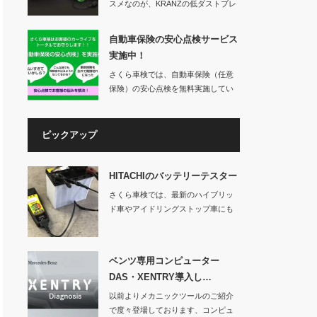
スメなのが、KRANZの低ダストブレ
ーキパッド「…
自動車保険の安心点検サービス
実施中！
さくら車検では、自動車保険（任意
保険）の安心点検を無料実施してい
ます。車検を…
ピックアップ
HITACHIのバッテリーテスター
さくら車検では、最新のハイブリッ
ド車やアイドリングストップ車にも
対応する日立製の…
ベンツ専用コンピューター
DAS・XENTRY導入し…
以前よりメカニックツールのご紹介
で度々登場しております、コンピュ