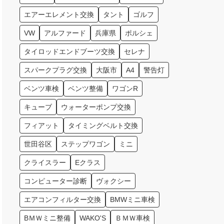
エアーエレメント交換
タント
ゴルフ
VW
アルファード
兵庫県
ポルシェ
タイロッドエンドブーツ交換
セレナ
スパークプラグ交換
大阪市
A4
警告灯
ベンツ車検
ベンツ整備
ワゴンR
キューブ
ウォーターポンプ交換
フィアット
タイミングベルト交換
世田谷区
ステップワゴン
ミニ
クライスラー
Eクラス
コンピューター診断
ヴォクシー
エアコンフィルター交換
BMWミニ車検
BＭＷミニ整備
WAKO'S
ＢＭＷ車検