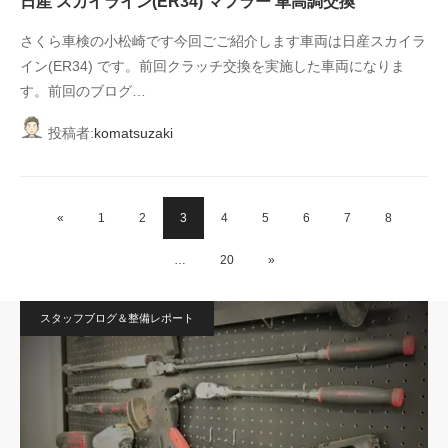
日産 スカイライン(ER34) マフラー 車高調交換
さくら車検の小松崎です今回ごご紹介します車両は日産スカイラ
イン(ER34) です。前回クラッチ交換を実施した車両になりま
す。前回のブログ…
投稿者:
komatsuzaki
«
1
2
3
4
5
6
7
8
…
20
»
スタッフブログ＆整備レポート