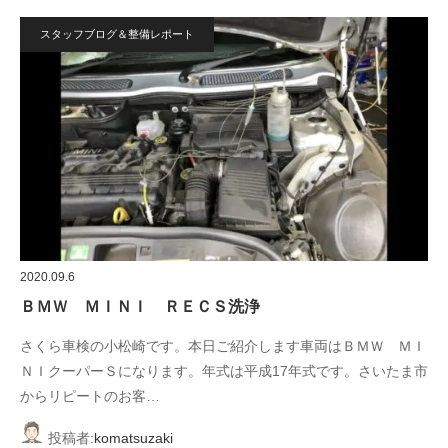
スタッフブログ＆整備レポート
2020.09.6
ＢＭＷ ＭＩＮＩ ＲＥＣＳ洗浄
さくら車検の小松崎です。本日ご紹介します車両はＢＭＷ ＭＩ
ＮＩクーパーＳになります。年式は平成17年式です。さいたま市
からリピートのお客…
投稿者:
komatsuzaki