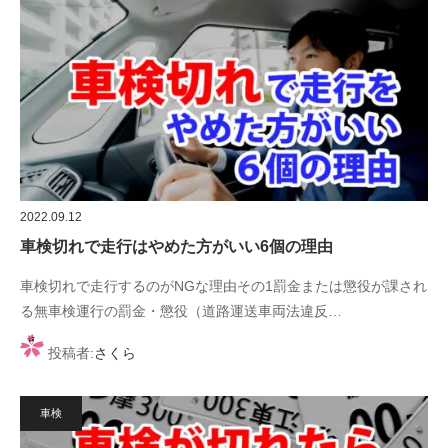
2022.09.12
車検切れで走行はやめた方がいい6個の理由
車検切れで走行するのがNGな理由その1罰金または懲役が課され
る無車検運行の罰金・懲役（道路運送車両法違反…
投稿者:
さくら
車検