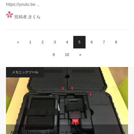
https://youtu.be…
投稿者:
さくら
«
1
2
3
4
5
6
7
8
9
10
»
メカニックツール
AUTEL MaxiSis コンピューター診断機