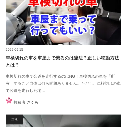
2022.09.15
車検切れの車を車屋まで乗るのは違法？正しい移動方法
とは？
車検切れの車で公道を走行するのはNG！車検切れの車を「所
有」すること自体は何ら問題ありません。ただし、車検切れの車
で公道を走行した場…
投稿者:
さくら
車検