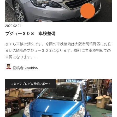
2022.02.24
プジョー３０８ 車検整備
さくら車検の清久です。今回の車検整備は大阪市阿倍野区にお住
まいのM様のプジョー３０８になります。弊社にて車検初めての
車両になります。…
投稿者:
kiyohisa
スタッフブログ＆整備レポート