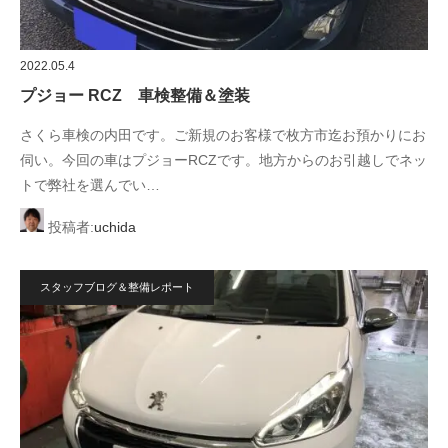
2022.05.4
プジョー RCZ 車検整備＆塗装
さくら車検の内田です。ご新規のお客様で枚方市迄お預かりにお
伺い。今回の車はプジョーRCZです。地方からのお引越しでネッ
トで弊社を選んでい…
投稿者:
uchida
スタッフブログ＆整備レポート