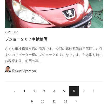
2021.10.2
プジョー２０７車検整備
さくら車検横浜支店の清宮です。今回の車検整備は目黒区にお住
まいのリピーター様のプジョー２０７になります。引き取り時に
お客様より、前回の車…
投稿者:
kiyomiya
«
1
2
3
4
5
6
7
8
9
10
11
12
»