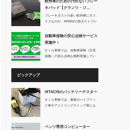
欧州車のための汚れないブレー
キパッド【クランツ・ジ…
ブレーキダストの多い欧州車にオス
スメなのが、KRANZの低ダストブレ
ーキパッド「…
自動車保険の安心点検サービス
実施中！
さくら車検では、自動車保険（任意
保険）の安心点検を無料実施してい
ます。車検を…
ピックアップ
HITACHIのバッテリーテスター
さくら車検では、最新のハイブリッ
ド車やアイドリングストップ車にも
対応する日立製の…
ベンツ専用コンピューター