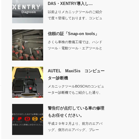
DAS・XENTRY導入し…
以前よりメカニックツールのご紹介
で度々登場しております、コンピュ
ーター診断機です…
信頼の証「Snap-on tools」
さくら車検の整備工場では、ハンド
ツール・電動ツール・エアツールと
様々なS…
AUTEL MaxiSis コンピュー
ター診断機
メカニックツールBOSCHのコンピュ
ーター診断機でもご紹介した通り、
日々お車の性…
警告灯が点灯している車の修理
もお任せください。
平成２９年２月より、前方のエアバ
ッグ、側方のエアバッグ、ブレー
キ、ＡＢＳ、原動機…