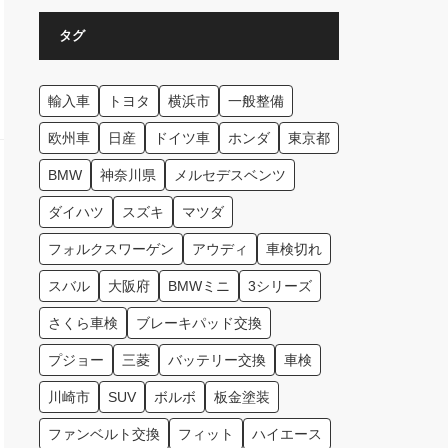
タグ
輸入車
トヨタ
横浜市
一般整備
欧州車
日産
ドイツ車
ホンダ
東京都
BMW
神奈川県
メルセデスベンツ
ダイハツ
スズキ
マツダ
フォルクスワーゲン
アウディ
車検切れ
スバル
大阪府
BMWミニ
3シリーズ
さくら車検
ブレーキパッド交換
プジョー
三菱
バッテリー交換
車検
川崎市
SUV
ボルボ
板金塗装
ファンベルト交換
フィット
ハイエース