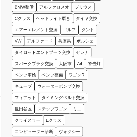
BMW整備
アルファロメオ
プリウス
Cクラス
ヘッドライト磨き
タイヤ交換
エアーエレメント交換
ゴルフ
タント
VW
アルファード
兵庫県
ポルシェ
タイロッドエンドブーツ交換
セレナ
スパークプラグ交換
大阪市
A4
警告灯
ベンツ車検
ベンツ整備
ワゴンR
キューブ
ウォーターポンプ交換
フィアット
タイミングベルト交換
世田谷区
ステップワゴン
ミニ
クライスラー
Eクラス
コンピューター診断
ヴォクシー