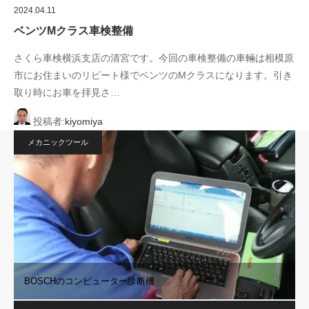
2024.04.11
ベンツMクラス車検整備
さくら車検横浜支店の清宮です。今回の車検整備の車輛は相模原
市にお住まいのリピート様でベンツのMクラスになります。引き
取り時にお車を拝見さ…
投稿者:
kiyomiya
メカニックツール
BOSCHのコンピューター診断機