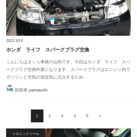
2022.10.9
ホンダ ライフ スパークプラグ交換
こんにちはさくら車検の山内です。今回はホンダ ライフ スパ
ークプラグ交換作業になります。スパークプラグはエンジン内で
ガソリンと空気の混合気に点火するため…
投稿者:
yamauchi
1
2
3
4
5
»
メカニックツール