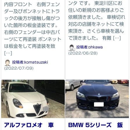
ンタ です。 東淀川区にお
内容フロント 右側フェン
住いの新規のお客様よりご
ダー及びボンネットにトラ
依頼頂きました。 車検切れ
ックの後方が接触し傷がつ
対応の店舗をネットにて検
いた箇所の板金塗装です。
索頂き、さくら車検を選ん
右側のフェンダーは中古パ
で頂きました。 有難 […]
ーツにて再塗装 ボンネット
は板金をして再塗装を致
投稿者:
ohkawa
[…]
(2022/06/28)
投稿者:
komatsuzaki
(2022/07/09)
アルファロメオ 車
BMW 5シリーズ 鈑