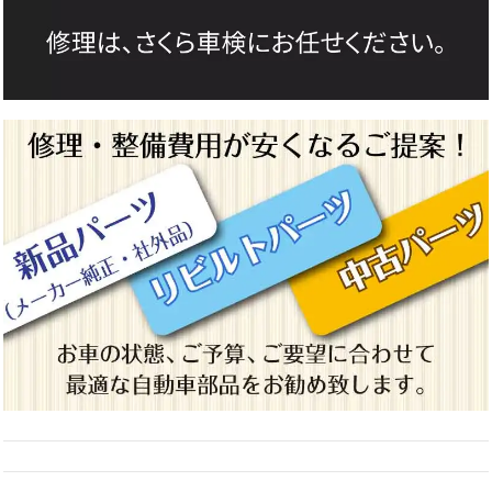
*1（自賠責保険料）
令和5年4月1日に改定された保険料です。車
検切れまたは自賠責保険証の紛失の場合、自賠責保険は+1か月の
契約になります。
*2（自動車重量税）
エコカー対象車
への該当の有無、並びに初度
登録より13年経過、18年経過したお車によって自動車重量税額
が異なります。また、エコカー減税による免税・減税対象車となっ
ているお車は、表記金額とは異なる税額となる場合がございます。
新優遇税制の対象車に該当し、重量税の免税もしくは減免を受ける
ことができた場合には、差額分を返金（整備費用へ充当）させてい
ただきます。
*3（出張引取・納車）
車検切れの場合、コース料金が異なりま
す。車検切れでも自走可能な場合、臨時運行許可申請（仮ナンバ
ー）の取得を行いますが、自走困難で積載車の使用が必要となる場
合には、別途距離に応じた追加料金が発生いたします。
*4（コンピューター診断）
コンピューター診断機をお車に接続
し、目視では確認できない隠れた不調箇所を診断いたします。 専
用テスターが必要なお車の場合には、別途追加費用が発生すること
がございます。また、旧年式のお車や対応していないお車など診断