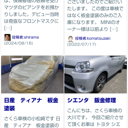
は、保険修理の依頼を受け
ございましたのでご紹介い
マツダのビアンテをお預か
たします。 この度は車検で
りしました。デビュー当時
はなく板金塗装のみのご入
は奇抜なフロントマスクに
庫になります。 MINIのオ
[…]
ーナー様は以前より […]
投稿者:
shirama
投稿者:
komatsuzaki
(2024/08/16)
(2022/07/17)
日産 ティアナ 板金
シエンタ 鈑金修理
塗装
こんにちは、さくら車検の
大川です。 今回ご紹介させ
さくら車検の小松崎です 日
て頂くお車は トヨタ シエ
産 ティアナ 板金塗装の