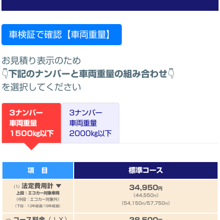
車検証で確認【車両重量】
お見積り表示のため
👇
下記のナンバーと車両重量の組み合わせ
👇
を選択してください
3ナンバー
3ナンバー
車両重量
車両重量
1500㎏以下
2000㎏以下
標準コース
項 目
法定費用計 ▼
34,950
(1)
円
上段：エコカー対象車両
（44,550
）
円
（中段：エコカー対象外）
（54,150
/57,750
）
円
円
（下段：13年経過/18年経過）
コース料金
（ＩＸ）
38,500