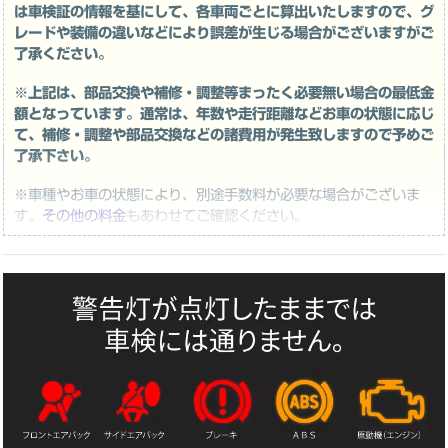
は車検証の情報を基にして、各車両ごとに算出いたしますので、グ
レードや装備の違いなどにより誤差が生じる場合がございますがご
了承ください。
※上記は、部品交換や補修・調整等まったく必要無い場合の最低金
額となっています。通常は、年数や走行距離などお車の状態に応じ
て、補修・調整や部品交換などの諸費用が発生致しますので予めご
了承下さい。
※車種やお車の状態により、別途手数料が必要な場合がございま
す。
その他の料金
もあわせてご確認ください。
※車種によっては、標準プランのお取扱いができない場合がござい
ます（テクニカルコースのみご利用可能な車種がございます）。
※並行輸入車、低年式車、一部グレード、走行過多、一年以上の放
置車両、不動車、特殊車両、キャンピングカーなどでご新規の車両
は、別途テクニカルコースでの対応になるか、またはお取り扱いで
きないケースがございますのでご了承ください。
※引取り納車の際に消耗する燃料はお客様ご負担となりますのでご
了承ください。