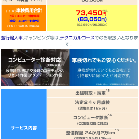
(2)
円
車検費用合計
(税込)
(1)+(2)
73,450
円
上段：エコカー対象車両
(83,050
)
円
（
中段：エコカー対象外
）
（92,650
/96,250
）
円
円
（下段：13年経過/18年経過）
並行輸入車
,キャンピング等は,
テクニカルコース
でのお取扱いとなりま
す。
*3
出張引取・納車
法定２４ヶ月点検
(貨物車は12ヶ月)
*4
コンピュータ診断
(ODB2以降に対応)
サービス内容
*5
整備保証 24か月2万km
(貨物車12か月1万km)