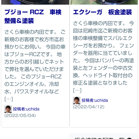
プジョー RCZ 車検
エクシーガ 板金塗装
整備＆塗装
さくら車検の内田です。 今
回は尼崎市迄ご新規のお客
さくら車検の内田です。 ご
様の車検整備でスバルエク
新規のお客様で枚方市迄お
シーガをお預かり。 フェン
預かりにお伺い。 今回の車
ダーを器用に当てていまし
はプジョーRCZです。 地
た。 今回はバンパーの再塗
方からのお引越しでネット
装と左フェンダーの中古交
で弊社を選んでいただけま
換、ヘッドライト取付台の
した。 このプジョーRCZ
修正＆塗装となりました
のエンジンオイル、冷却
[…]
水、パワステオイルなど
[…]
投稿者:
uchida
(2022/04/12)
投稿者:
uchida
(2022/05/04)