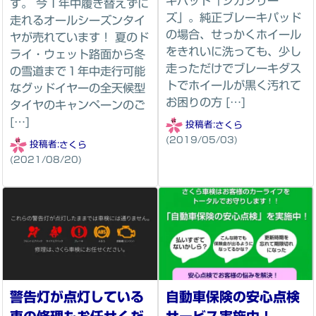
キパッド「ジガシリー
す。 今１年中履き替えずに
ズ」。純正ブレーキパッド
走れるオールシーズンタイ
の場合、せっかくホイール
ヤが売れています！ 夏のド
をきれいに洗っても、少し
ライ・ウェット路面から冬
走っただけでブレーキダス
の雪道まで１年中走行可能
トでホイールが黒く汚れて
なグッドイヤーの全天候型
お困りの方 […]
タイヤのキャンペーンのご
[…]
投稿者:
さくら
(2019/05/03)
投稿者:
さくら
(2021/08/20)
警告灯が点灯している
自動車保険の安心点検