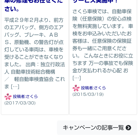
車の修理もお任せくだ
サービス実施中！
さい。
さくら車検では、自動車保
険（任意保険）の安心点検
平成２９年２月より、前方
を無料実施しています。 車
のエアバッグ、側方のエア
検をお申込みいただいたお
バッグ、ブレーキ、ＡＢ
客様は、任意保険の保険証
Ｓ、原動機、の警告灯が点
券も一緒にご用意くださ
灯している車両は、車検を
い。 こんなときにお役に立
受けることができなくなり
ちます 万一の事故でも保険
ました。 出典：独立行政法
金が支払われるか心配 お
人 自動車技術総合機構
[…]
／ 軽自動車検査協会 これ
ま […]
投稿者:
さくら
(2015/03/19)
投稿者:
さくら
(2017/03/30)
キャンペーンの記事一覧