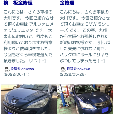
検 板金修理
金修理
こんにちは、さくら車検の
こんにちは、さくら車検の
大川です。 今回ご紹介させ
大川です。 今回ご紹介させ
て頂くお車は アルファロメ
て頂くお車は BMW ５シリ
オ ジュリエッタ です。 大
ーズ です。 この春、九州
東市にお住いで、何度もご
から大阪へお引越しされた
利用頂いておりますお得意
新規のお客様です。 引っ越
様よりご依頼頂きました。
した矢先に慣れない町で、
今回もさくら車検を選んで
バック中にポールにリヤを
頂きました。 いつ […]
ぶつけてしまったそ […]
投稿者:
ohkawa
投稿者:
ohkawa
(2022/06/11)
(2022/05/28)