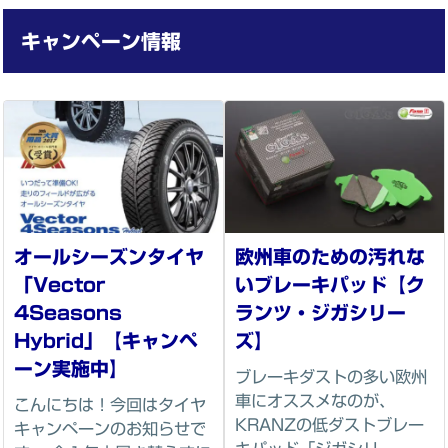
ができない場合がございます。
キャンペーン情報
*5（整備保証）
保証期間または走行距離のどちらかが上限に達す
るまでの間、”整備を行った箇所の交換部品”に対して保証が適用さ
れます。中古部品は対象外となります。また、一部保証が適用され
ない部品がございますのでご了承ください。
*6（代車貸出サービス）
ご希望のお客様に代車（軽自動車）をご
用意致します。事前予約制となっておりますので、あらかじめお申
し付け下さい。ご利用分の燃料を補充して頂くことで、無料にてご
利用頂けます。代車の貸出は自動車保険（任意保険）に加入されて
いるお客様限定のサービスです。任意保険に未加入のお客様へは貸
オールシーズンタイヤ
欧州車のための汚れな
出できませんので予めご了承ください。詳しくは
＜代車のご利用に
ついて＞
「Vector
いブレーキパッド【ク
4Seasons
ランツ・ジガシリー
*7（洗車・車内清掃・除菌）
ご返却の前に洗車サービスを致して
Hybrid」【キャンペ
ズ】
おりますので、ポリマー加工等ボディの取扱いに注意が必要な場合
は事前にお知らせ下さい。また、車内に触れられて困るものがある
ーン実施中】
ブレーキダストの多い欧州
場合は車から降ろしておいて下さい。
車にオススメなのが、
こんにちは！今回はタイヤ
KRANZの低ダストブレー
キャンペーンのお知らせで