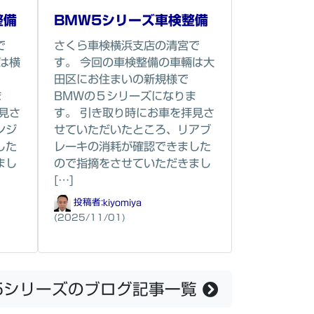
整備
BMW5シリーズ車検整備
で
さくら車検横浜支店の清宮で
は横
す。 今回の車検整備の車輛は大
田区にお住まいの新規様で
ま
BMWの５シリーズになりま
見さ
す。 引き取り時にお車を拝見さ
ンジ
せていただいたところ、リアブ
した
レーキの消耗が確認できました
まし
ので指摘をさせていただきまし
[…]
投稿者:
kiyomiya
(2025/11/01)
5シリーズのブログ記事一覧