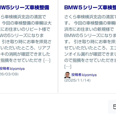
MW5シリーズ車検整備
BMW５シリーズ車検
くら車検横浜支店の清宮で
さくら車検横浜支店の清宮
。 今回の車検整備の車輛は大
す。 今回の車検整備の車輛
区にお住まいのリピート様で
浜市にお住まいの新規様で
MWの5シリーズになりま
BMWの５シリーズになり
。 引き取り時にお車を拝見さ
す。 引き取り時にお車を拝
ていただいたところ、リアブ
せていただいたところ、エ
ーキの消耗が確認できました
ンオイル漏れが確認できま
指摘をさせていただき […]
ので指摘をさせていただき
[…]
投稿者:
kiyomiya
26/03/09)
投稿者:
kiyomiya
(2025/11/14)