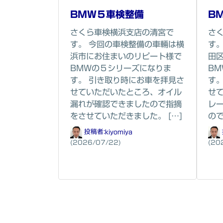
BMW５車検整備
B
さくら車検横浜支店の清宮で
さ
す。 今回の車検整備の車輛は横
す
浜市にお住まいのリピート様で
田
BMWの５シリーズになりま
B
す。 引き取り時にお車を拝見さ
す
せていただいたところ、オイル
せ
漏れが確認できましたので指摘
レ
をさせていただきました。 […]
ので
投稿者:
kiyomiya
(2026/07/22)
(20