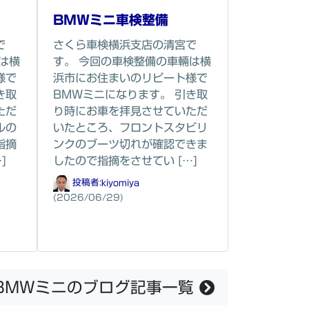
BMWミニ車検整備
で
さくら車検横浜支店の清宮で
は横
す。 今回の車検整備の車輛は横
様で
浜市にお住まいのリピート様で
き取
BMWミニになります。 引き取
ただ
り時にお車を拝見させていただ
ルの
いたところ、フロントスタビリ
指摘
ンクのブーツ切れが確認できま
]
したので指摘をさせてい […]
投稿者:
kiyomiya
(2026/06/29)
BMWミニのブログ記事一覧