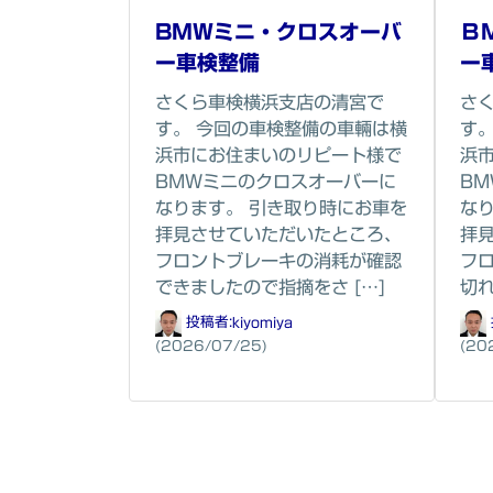
BMWミニ・クロスオーバ
Ｂ
ー車検整備
ー
さくら車検横浜支店の清宮で
さ
す。 今回の車検整備の車輛は横
す
浜市にお住まいのリピート様で
浜
BMWミニのクロスオーバーに
B
なります。 引き取り時にお車を
な
拝見させていただいたところ、
拝
フロントブレーキの消耗が確認
フ
できましたので指摘をさ […]
切れ
投稿者:
kiyomiya
(2026/07/25)
(20