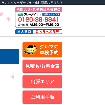
タ ランドクルーザープラド車検費用お見積もり
クルマの
車検予約
見積もり/料金表
出張エリア
ご利用手順