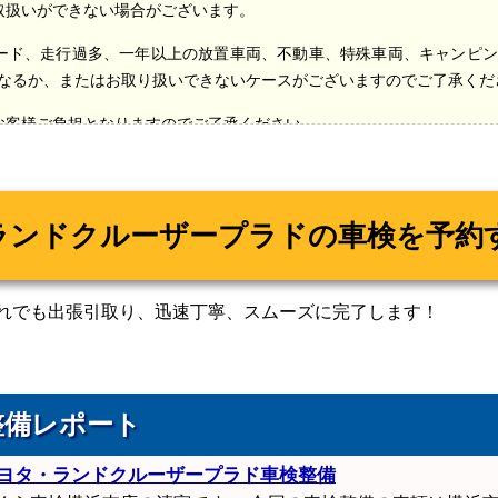
取扱いができない場合がございます。
ード、走行過多、一年以上の放置車両、不動車、特殊車両、キャンピン
なるか、またはお取り扱いできないケースがございますのでご了承くだ
お客様ご負担となりますのでご了承ください。
改定された保険料です。
車検切れまたは自賠責保険証の紛失の場合、
への該当の有無、並びに初度登録より13年経過、18年経過したお車に
ー減税による免税・減税対象車となっているお車は、表記金額とは異
れでも出張引取り、迅速丁寧、スムーズに完了します！
走可能な場合、臨時運行許可申請（仮ナンバー）の取得を行いますが、
00
～（距離に応じる）が必要になります。
円
ーター診断機をお車に接続し、目視では確認できない隠れた不調箇所を
整備レポート
場合には、別途追加費用が発生することがございます。また、旧年式
合がございます。
ヨタ・ランドクルーザープラド車検整備