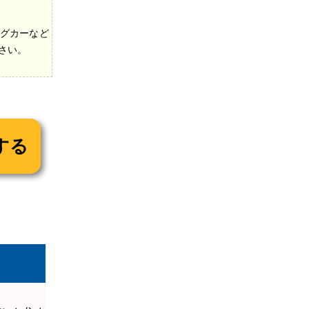
グカーなど
さい。
自賠責保険は
よって自動車
なる税額とな
自走困難で
診断いたし
のお車や対応