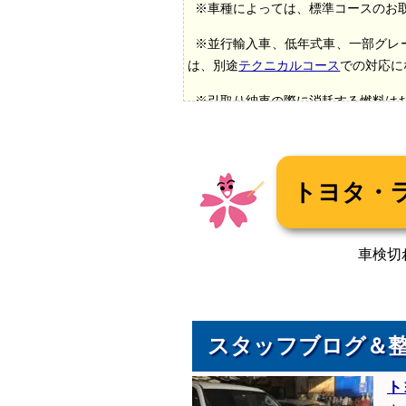
※車種によっては、標準コースのお
※並行輸入車、低年式車、一部グレ
は、別途
テクニカルコース
での対応に
※引取り納車の際に消耗する燃料は
*1（自賠責保険料）
令和5年4月1日
に
+1ヶ月契約になります。
*2（自動車重量税）
エコカー対象車
重量税額が異なります。また、エコカ
る場合がございます。
車検切
*3（出張引取・納車）
車検切れで自
積載車を使用する場合には、別途
16,5
*4（コンピューター診断）
コンピュ
スタッフブログ＆
ます。 専用テスターが必要なお車の
していないお車など診断ができない場
ト