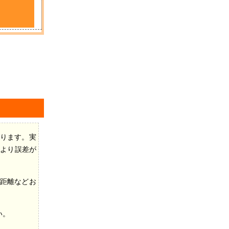
ります。実
により誤差が
距離などお
い。