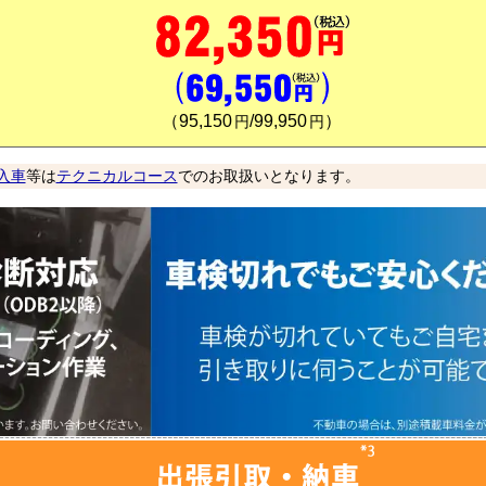
（
95,150
/
99,950
）
円
円
入車
等は
テクニカルコース
でのお取扱いとなります。