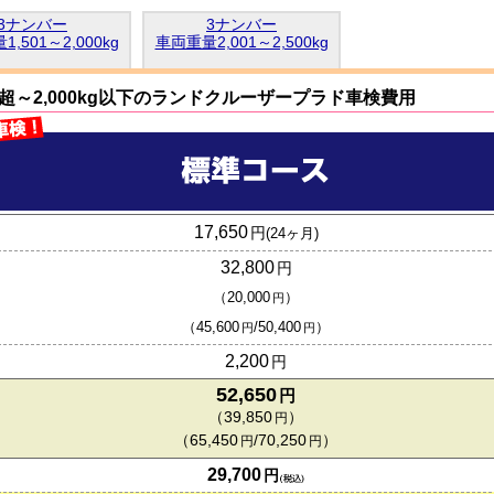
3ナンバー
3ナンバー
,501～2,000kg
車両重量2,001～2,500kg
g超～2,000kg以下のランドクルーザープラド車検費用
17,650
円
(
24
ヶ月)
32,800
円
（
20,000
）
円
（
45,600
/
50,400
）
円
円
2,200
円
52,650
円
（
39,850
）
円
（
65,450
/
70,250
）
円
円
29,700
円