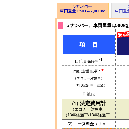
5ナンバー
車両重量1,501～2,000kg
車両重量1
５ナンバー、車両重量1,500k
*1
自賠責保険料
*2
★
自動車重量税
（エコカー対象車）
（13年経過/18年経過）
印紙代
(1)
法定費用計
（エコカー対象車）
（13年経過車/18年経過車）
(2)
コース料金
（
ＪＡ
）