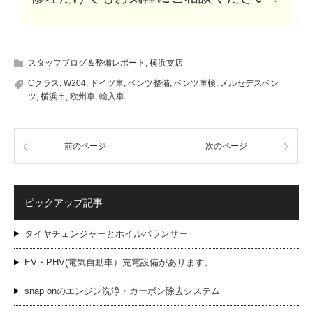
スタッフブログ＆整備レポート
,
横浜支店
Cクラス
,
W204
,
ドイツ車
,
ベンツ整備
,
ベンツ車検
,
メルセデスベン
ツ
,
横浜市
,
欧州車
,
輸入車
前のページ
次のページ
ピックアップ記事
タイヤチェンジャーとホイルバランサー
EV・PHV(電気自動車）充電設備があります。
snap onのエンジン洗浄・カーボン除去システム