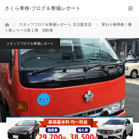
さくら車検‐ブログ＆整備レポート
ホーム
スタッフブログ＆整備レポート
,
北大阪支店
変わり種車検！働
く車シリーズ第１弾 消防車
スタッフブログ＆整備レポート