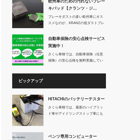
欧州車のための汚れないブレー
キパッド【クランツ・ジ…
ブレーキダストの多い欧州車にオス
スメなのが、KRANZの低ダストブレ
ーキパッド「…
自動車保険の安心点検サービス
実施中！
さくら車検では、自動車保険（任意
保険）の安心点検を無料実施してい
ます。車検を…
ピックアップ
HITACHIのバッテリーテスター
さくら車検では、最新のハイブリッ
ド車やアイドリングストップ車にも
対応する日立製の…
ベンツ専用コンピューター