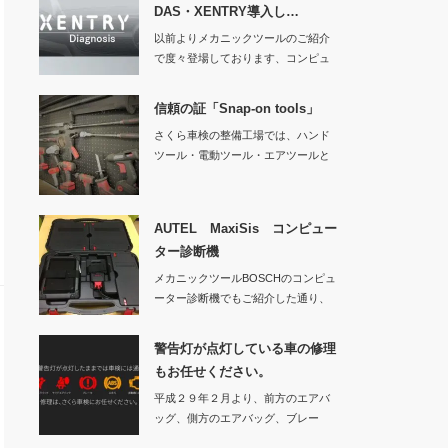
DAS・XENTRY導入し…
以前よりメカニックツールのご紹介
で度々登場しております、コンピュ
ーター診断機です…
信頼の証「Snap-on tools」
さくら車検の整備工場では、ハンド
ツール・電動ツール・エアツールと
様々なS…
AUTEL MaxiSis コンピュー
ター診断機
メカニックツールBOSCHのコンピュ
ーター診断機でもご紹介した通り、
日々お車の性…
警告灯が点灯している車の修理
もお任せください。
平成２９年２月より、前方のエアバ
ッグ、側方のエアバッグ、ブレー
キ、ＡＢＳ、原動機…