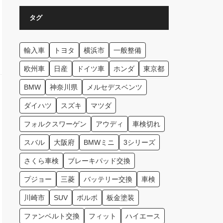
タグ
輸入車
トヨタ
横浜市
一般整備
欧州車
日産
ドイツ車
ホンダ
東京都
BMW
神奈川県
メルセデスベンツ
ダイハツ
スズキ
マツダ
フォルクスワーゲン
アウディ
車検切れ
スバル
大阪府
BMWミニ
3シリーズ
さくら車検
ブレーキパッド交換
プジョー
三菱
バッテリー交換
車検
川崎市
SUV
ボルボ
板金塗装
ファンベルト交換
フィット
ハイエース