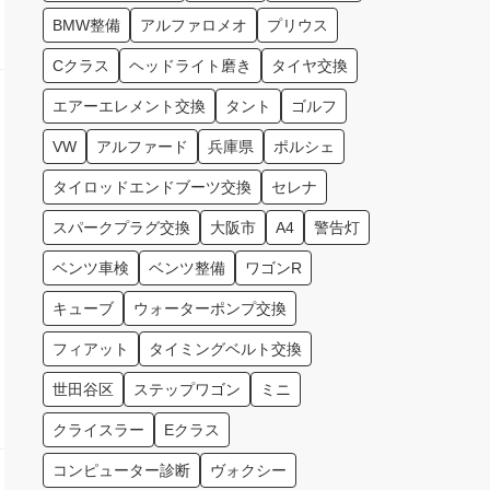
BMW整備
アルファロメオ
プリウス
Cクラス
ヘッドライト磨き
タイヤ交換
エアーエレメント交換
タント
ゴルフ
VW
アルファード
兵庫県
ポルシェ
タイロッドエンドブーツ交換
セレナ
スパークプラグ交換
大阪市
A4
警告灯
ベンツ車検
ベンツ整備
ワゴンR
キューブ
ウォーターポンプ交換
フィアット
タイミングベルト交換
世田谷区
ステップワゴン
ミニ
クライスラー
Eクラス
コンピューター診断
ヴォクシー