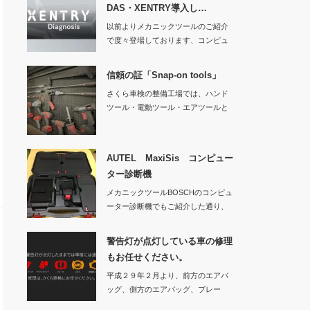
DAS・XENTRY導入し…
以前よりメカニックツールのご紹介
で度々登場しております、コンピュ
ーター診断機です…
信頼の証「Snap-on tools」
さくら車検の整備工場では、ハンド
ツール・電動ツール・エアツールと
様々なS…
AUTEL MaxiSis コンピュー
ター診断機
メカニックツールBOSCHのコンピュ
ーター診断機でもご紹介した通り、
日々お車の性…
警告灯が点灯している車の修理
もお任せください。
平成２９年２月より、前方のエアバ
ッグ、側方のエアバッグ、ブレー
キ、ＡＢＳ、原動機…