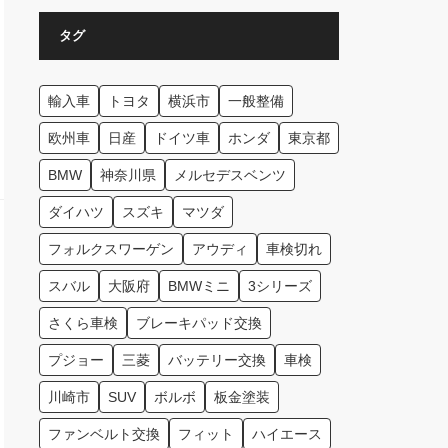
タグ
輸入車
トヨタ
横浜市
一般整備
欧州車
日産
ドイツ車
ホンダ
東京都
BMW
神奈川県
メルセデスベンツ
ダイハツ
スズキ
マツダ
フォルクスワーゲン
アウディ
車検切れ
スバル
大阪府
BMWミニ
3シリーズ
さくら車検
ブレーキパッド交換
プジョー
三菱
バッテリー交換
車検
川崎市
SUV
ボルボ
板金塗装
ファンベルト交換
フィット
ハイエース