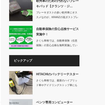
欧州車のための汚れないブレー
キパッド【クランツ・ジ…
ブレーキダストの多い欧州車にオス
スメなのが、KRANZの低ダストブレ
ーキパッド「…
自動車保険の安心点検サービス
実施中！
さくら車検では、自動車保険（任意
保険）の安心点検を無料実施してい
ます。車検を…
ピックアップ
HITACHIのバッテリーテスター
さくら車検では、最新のハイブリッ
ド車やアイドリングストップ車にも
対応する日立製の…
ベンツ専用コンピューター