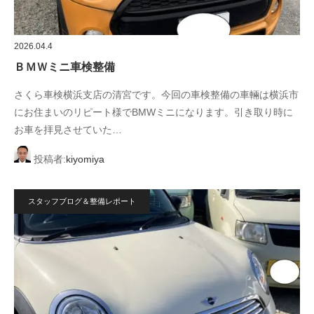
2026.04.4
ＢＭＷミニ車検整備
さくら車検横浜支店の清宮です。今回の車検整備の車輛は横浜市
にお住まいのリピート様でBMWミニになります。引き取り時に
お車を拝見させていた…
投稿者:
kiyomiya
スタッフブログ＆整備レポート