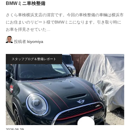
BMWミニ車検整備
さくら車検横浜支店の清宮です。今回の車検整備の車輛は横浜市
にお住まいのリピート様でBMWミニになります。引き取り時に
お車を拝見させていた…
投稿者:
kiyomiya
スタッフブログ＆整備レポート
2026.06.29